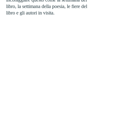
libro, la settimana della poesia, le fiere del
libro e gli autori in visita.
Nei primi
anni
Anno
1
Anno
2