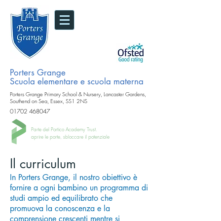
Porters Grange
Scuola elementare e scuola materna
Porters Grange Primary School & Nursery, Lancaster Gardens,
Southend on Sea, Essex, SS1 2NS
01702 468047
Parte del Portico Academy Trust.
aprire le porte, sbloccare il potenziale
Il curriculum
In Porters Grange, il nostro obiettivo è
fornire a ogni bambino un programma di
studi ampio ed equilibrato che
promuova la conoscenza e la
comprensione crescenti mentre si