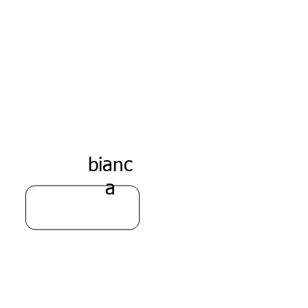
Ros
so
arancia
bianc
a
Anno
6