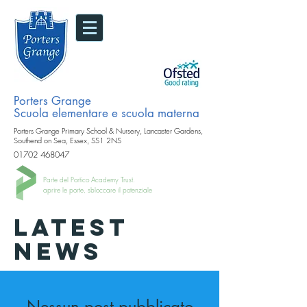
Porters Grange
Scuola elementare e scuola materna
Porters Grange Primary School & Nursery, Lancaster Gardens,
Southend on Sea, Essex, SS1 2NS
01702 468047
Parte del Portico Academy Trust.
aprire le porte, sbloccare il potenziale
LATEST
NEWS
Nessun post pubblicato